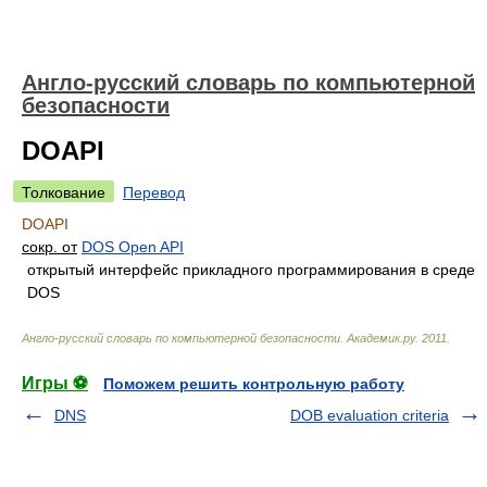
Англо-русский словарь по компьютерной
безопасности
DOAPI
Толкование
Перевод
DOAPI
сокр. от
DOS Open API
открытый интерфейс прикладного программирования в среде
DOS
Англо-русский словарь по компьютерной безопасности
.
Академик.ру
.
2011
.
Игры ⚽
Поможем решить контрольную работу
DNS
DOB evaluation criteria